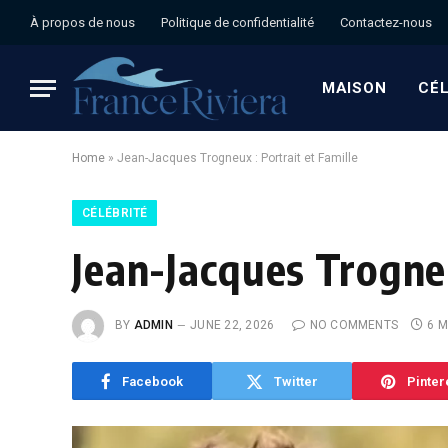
À propos de nous
Politique de confidentialité
Contactez-nous
MAISON
CÉL
Home
»
Jean-Jacques Trogneux : Portrait et Famille
CÉLÉBRITÉ
Jean-Jacques Trogneu
BY
ADMIN
JUNE 22, 2026
NO COMMENTS
6 M
Facebook
Twitter
Pinter