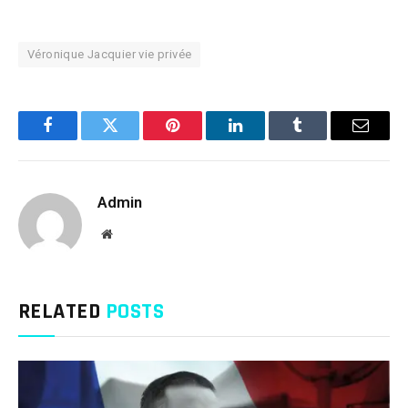
Véronique Jacquier vie privée
Facebook
Twitter
Pinterest
LinkedIn
Tumblr
Email
Admin
Website
RELATED
POSTS